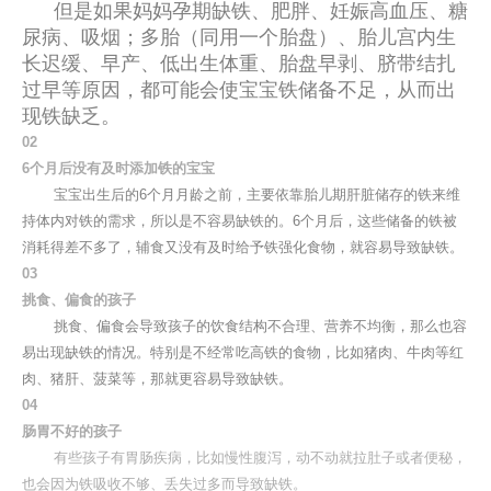
但是如果妈妈孕期缺铁、肥胖、妊娠高血压、糖
尿病、吸烟；
多胎（同用一个胎盘）、胎儿宫内生
长迟缓、早产、低出生体重、胎盘早剥、脐带结扎
过早等原因，都可能会使宝宝铁储备不足，从而出
现铁缺乏。
0
2
6个月后没有及时添加铁的宝宝
宝宝出生后的6个月月龄之前，主要依靠胎儿期肝脏储存的铁来维
持体内对铁的需求，所以是不容易缺铁的。6个月后，这些储备的铁被
消耗得差不多了，辅食又没有及时给予铁强化食物，就容易导致缺铁。
0
3
挑食、偏食的孩子
挑食、偏食会导致孩子的饮食结构不合理、营养不均衡，那么也容
易出现缺铁的情况。特别是不经常吃高铁的食物，比如猪肉、牛肉等红
肉、猪肝、菠菜等，那就更容易导致缺铁。
0
4
肠胃不好的孩子
有些孩子有胃肠疾病，比如慢性腹泻，动不动就拉肚子或者便秘，
也会因为铁吸收不够、丢失过多而导致缺铁。