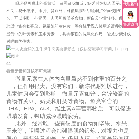
眼球视网膜上的
视紫质
由蛋白质组成，缺乏时除肌肉柔弱、发育
代理咨询
不良，易于感染、水肿、贫血外，可使巩膜组织脆弱扩张而使眼轴拉
长。可以多吃一些奶类、肉类和蛋类的食物，蛋白质含量较多。此外，
售后咨询
鸡蛋中含有软磷脂、氨基酸和
黄体素
等有益于视力健康的营养物质，
蛋黄中的叶黄素和
玉米黄素
，具有很强的抗氧化作用，能减少紫外线
对眼睛的伤害。
0
4
微量元素和DHA不可忽视
微量元素在人体内含量虽然不到体重的百分之
一，但作用很大。没有它们，新陈代谢难以进行，
儿童健康会受到影响。微量元素如锌，含锌较高的
食物有黄豆、奶类和肝类等食物。鱼类富含的
DHA、EPA、ω-3、维生素A等营养物质，可以促进
眼睛发育，帮助减轻眼睛疲劳。
此外，经常吃一些有硬度的食物如坚果、水果、
玉米等，咀嚼过程会加强眼肌的锻炼，对视力也是
保护。需要注意的是，过多摄入糖，尤其是添加糖