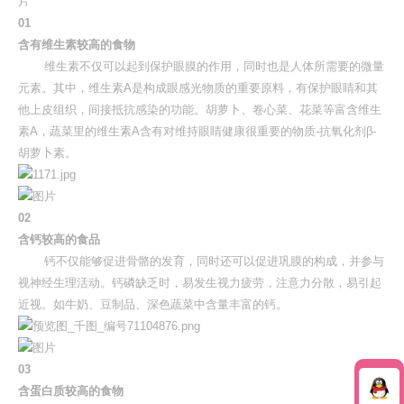
0
1
含有维生素较高的食物
维生素不仅可以起到保护眼膜的作用，同时也是人体所需要的微量
元素。其中，维生素A是构成眼感光物质的重要原料，有保护眼睛和其
他上皮组织，间接抵抗感染的功能。胡萝卜、卷心菜、花菜等富含维生
素A，蔬菜里的维生素A含有对维持眼睛健康很重要的物质-抗氧化剂β-
胡萝卜素。
0
2
含钙较高的食品
钙不仅能够促进骨骼的发育，同时还可以促进巩膜的构成，并参与
视神经生理活动。钙磷缺乏时，易发生视力疲劳，注意力分散，易引起
近视。如牛奶、豆制品、深色蔬菜中含量丰富的钙。
0
3
含蛋白质较高的食物